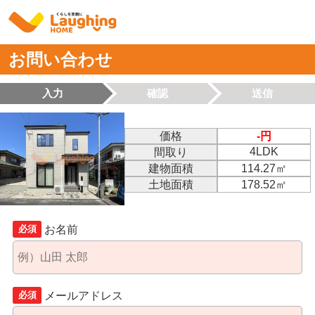
お問い合わせ
入力
確認
送信
価格
-円
4LDK
間取り
建物面積
114.27㎡
土地面積
178.52㎡
お名前
必須
メールアドレス
必須