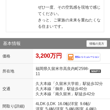
ぜひ一度、その空気感を現地で感じ
てください。
きっと、ご家族の未来を重ねたくな
る住まいです。
基本情報
情報の見方
3,200万円
価格
支払いシミュレーション
福岡県久留米市高良内町2598-
所在地
11
久大本線「久留米大学前」駅徒歩32分
交通
久大本線「御井」駅徒歩40分
久大本線「南久留米」駅徒歩42分
4LDK (
LDK 16.0帖
/
洋室 9.6帖
/
間取り(詳細)
洋室 5.4帖
/
洋室 5.4帖
/
和室 4.4帖
)