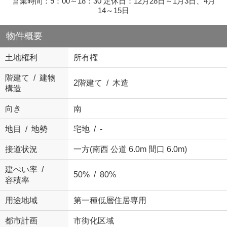
営業時間：9：00～18：30 定休日：12月28日～1月3日、4月
14～15日
物件概要
土地権利
所有権
階建て / 建物
2階建て / 木造
構造
向き
南
地目 / 地勢
宅地 / -
接道状況
一方(南西 公道 6.0m 間口 6.0m)
建ぺい率 /
50% / 80%
容積率
用途地域
第一種低層住居専用
都市計画
市街化区域