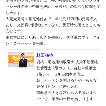
南向きの明るい住まいに、外から視線が届かないプライ
バシー性の高い中庭を設計。家族だけの贅沢な時間を楽
しめます。
太陽光発電＋蓄電池付きで、年間約17万円の売電収入
あり。光熱費の削減だけでなく、災害時の備えとしても
安心です。
主寝室はゆとりある広さを確保し、大容量のウォークイ
ンクローゼットを完備。
林田祐樹
資格：
宅地建物取引士 賃貸不動産経
営管理士 2級ガソリン自動車整備士
2級ディーゼル自動車整備士
朝、カーテンを開けるとやわらかな
光がリビングに差し込む。
南向きの大きな窓から入る陽だまり
の中で、家族の一日が始まります。