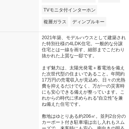
TVモニタ付インターホン
複層ガラス
ディンプルキー
2021年築、モデルハウスとして建築され
た特別仕様の4LDK住宅。一般的な分譲
住宅とは一線を画す、細部までこだわり
抜かれた上質な一邸です。
まず魅力は、太陽光発電＋蓄電池を備え
た次世代型の住まいであること。年間約
17万円の売電収入が見込め、日々の光熱
費を抑えるだけでなく、万が一の災害時
にも安心できる備えが整っています。こ
れからの時代に求められる“自立性”を兼
ね備えた住宅です。
敷地はゆとりある約206㎡。並列2台分の
カーポート付き駐車場は出し入れもスム
ーズで、来客時にも安心。南向きの明る