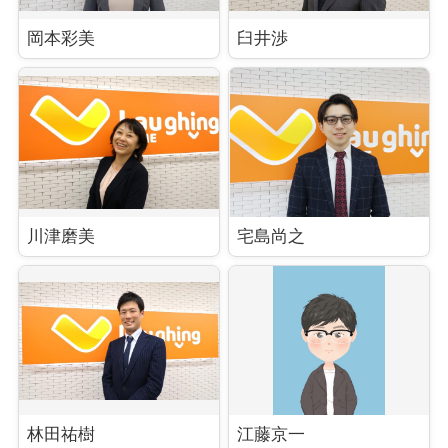
岡本彩美
臼井渉
川津磨美
宅島尚之
林田祐樹
江藤京一