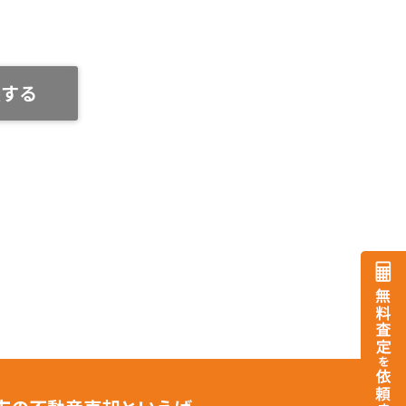
談する
日