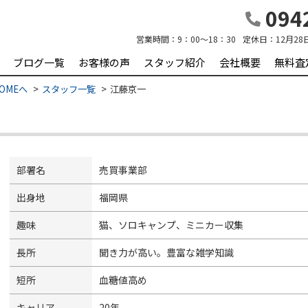
0942
営業時間：
9：00～18：30
定休日：
12月28
ブログ一覧
お客様の声
スタッフ紹介
会社概要
無料査
OMEへ
スタッフ一覧
江藤京一
部署名
売買事業部
出身地
福岡県
趣味
猫、ソロキャンプ、ミニカー収集
長所
聞き力が高い。豊富な雑学知識
短所
血糖値高め
キャリア
20年