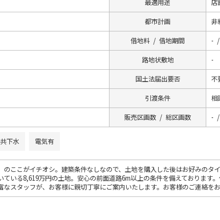
最適用途
店
都市計画
非
借地料 / 借地期間
- /
路地状敷地
-
国土法届出要否
不
引渡条件
相
販売区画数 / 総区画数
- /
共下水
電気有
」のここがイチオシ。建築条件なしなので、土地を購入した後はお好みのタ
いている8,619万円の土地。安心の前面道路6m以上の条件を備えております
富なスタッフが、お客様に親切丁寧にご案内いたします。お客様のご連絡を