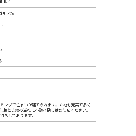
舗用地
線引区域
 -
要
談
 -
イミングで住まいが建てられます。立地も充実で多く
。信頼と実績の当社に不動産探しはお任せください。
お待ちしております。