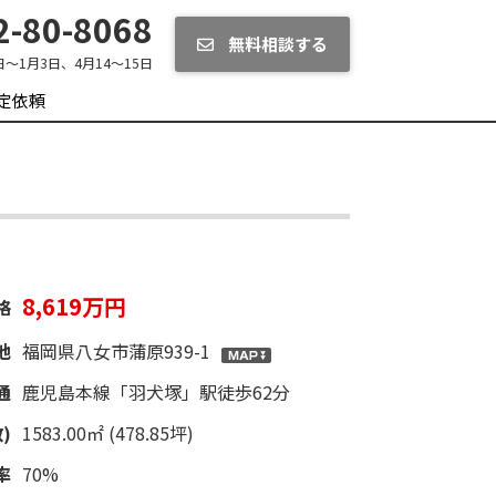
-80-8068
無料相談する
日～1月3日、4月14～15日
定依頼
8,619万円
格
地
福岡県八女市蒲原939-1
通
鹿児島本線「羽犬塚」駅徒歩62分
)
1583.00㎡ (478.85坪)
率
70%