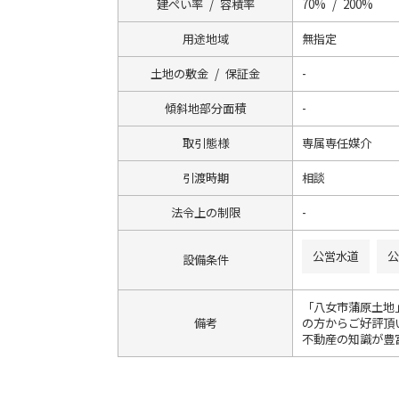
建ぺい率 / 容積率
70% / 200%
用途地域
無指定
土地の敷金 / 保証金
-
傾斜地部分面積
-
取引態様
専属専任媒介
引渡時期
相談
法令上の制限
-
公営水道
公
設備条件
「八女市蒲原土地
備考
の方からご好評頂
不動産の知識が豊