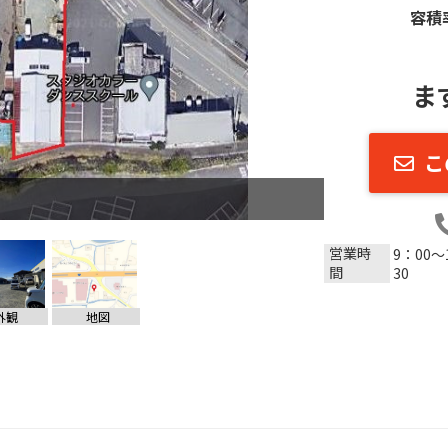
容積
ま
こ
営業時
9：00～
間
30
外観
地図