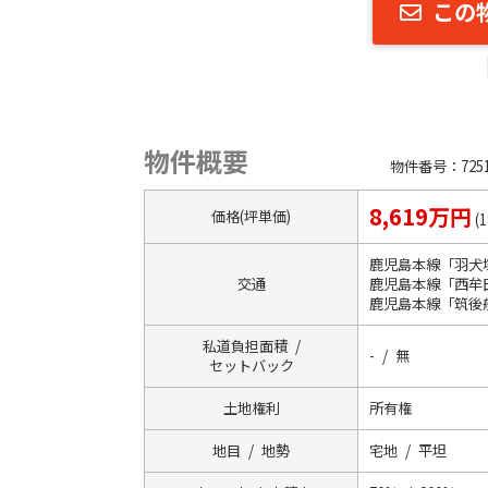
この
物件概要
物件番号：7251
8,619万円
価格(坪単価)
(
鹿児島本線「羽犬
交通
鹿児島本線「西牟
鹿児島本線「筑後
私道負担面積 /
- / 無
セットバック
土地権利
所有権
地目 / 地勢
宅地 / 平坦