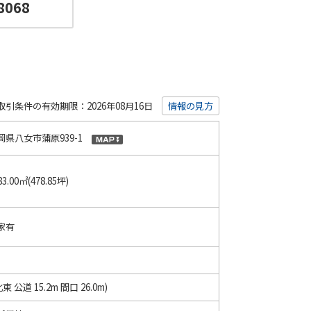
8068
日
取引条件の有効期限：2026年08月16日
情報の見方
岡県八女市蒲原939-1
83.00㎡(478.85坪)
家有
北東 公道 15.2m 間口 26.0m)