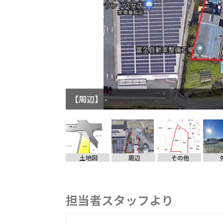
【周辺】 -
土地図
周辺
その他
担当者スタッフより