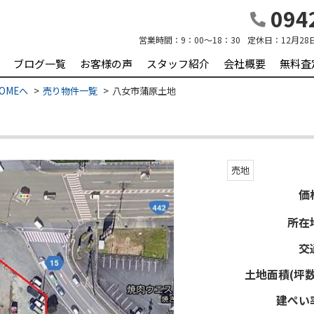
0942
営業時間：
9：00～18：30
定休日：
12月28
ブログ一覧
お客様の声
スタッフ紹介
会社概要
無料査
OMEへ
売り物件一覧
八女市蒲原土地
売地
価
所在
交
土地面積(坪数
建ぺい