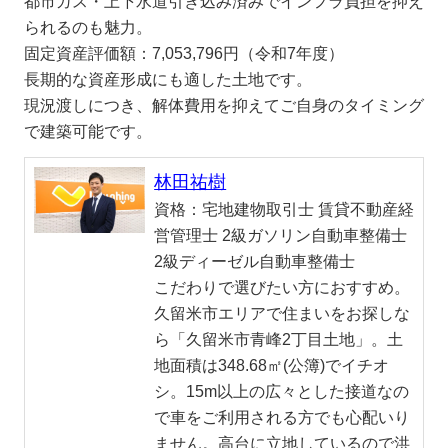
都市ガス・上下水道引き込み済みでインフラ負担を抑え
られるのも魅力。
固定資産評価額：7,053,796円（令和7年度）
長期的な資産形成にも適した土地です。
現況渡しにつき、解体費用を抑えてご自身のタイミング
で建築可能です。
林田祐樹
資格：
宅地建物取引士 賃貸不動産経
営管理士 2級ガソリン自動車整備士
2級ディーゼル自動車整備士
こだわりで選びたい方におすすめ。
久留米市エリアで住まいをお探しな
ら「久留米市青峰2丁目土地」。土
地面積は348.68㎡(公簿)でイチオ
シ。15m以上の広々とした接道なの
で車をご利用される方でも心配いり
ません。高台に立地しているので洪