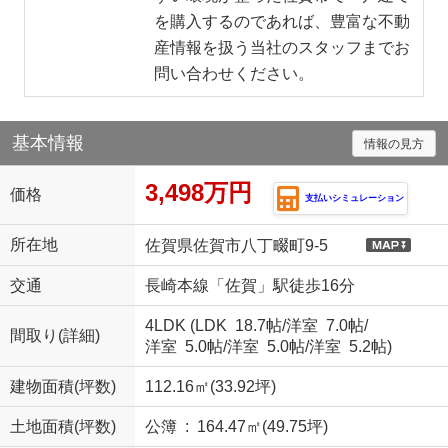
を購入するのであれば、豊富な不動
産情報を扱う当社のスタッフまでお
問い合わせください。
基本情報
情報の見方
3,498万円
価格
支払いシミュレーション
所在地
佐賀県佐賀市八丁畷町9-5
交通
長崎本線「佐賀」駅徒歩16分
4LDK (
LDK 18.7帖
/
洋室 7.0帖
/
間取り(詳細)
洋室 5.0帖
/
洋室 5.0帖
/
洋室 5.2帖
)
建物面積(坪数)
112.16㎡(33.92坪)
土地面積(坪数)
公簿 : 164.47㎡(49.75坪)