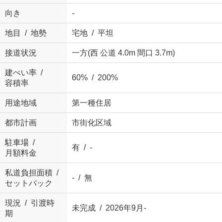
向き
-
地目 / 地勢
宅地 / 平坦
接道状況
一方(西 公道 4.0m 間口 3.7m)
建ぺい率 /
60% / 200%
容積率
用途地域
第一種住居
都市計画
市街化区域
駐車場 /
有 / -
月額料金
私道負担面積 /
- / 無
セットバック
現況 / 引渡時
未完成 / 2026年9月-
期