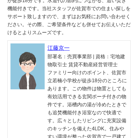
が徒歩18分です。水道代の節約につながる、追い焚き
機能付きです。当社スタッフが佐賀市での住まい探しを
サポート致しますので、まずはお気軽にお問い合わせく
ださい。その際、ご希望条件なども併せてお伝えいただ
けるとよりスムーズです。
江藤京一
部署名：
売買事業部 |
資格：
宅地建
物取引士 賃貸不動産経営管理士
ファミリー向けのポイント、佐賀市
立若楠小学校が徒歩18分のところに
あります。この物件は物置としても
有効活用できる玄関ポーチ付きの物
件です。浴槽内の湯が冷めたときで
も追焚機能付き浴室なので快適で
す。広々としたリビングに充実設備
のキッチンを備えた4LDK。住みや
すい環境が整った佐賀市で一戸建て